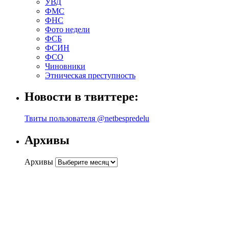
УВД
ФМС
ФНС
Фото недели
ФСБ
ФСИН
ФСО
Чиновники
Этническая преступность
Новости в твиттере:
Твиты пользователя @netbespredelu
Архивы
Архивы