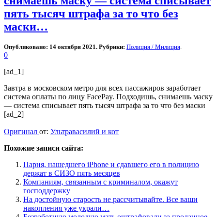
снимаешь маску — система списывает
пять тысяч штрафа за то что без
маски…
Опубликовано: 14 октября 2021. Рубрики:
Полиция / Милиция
.
0
[ad_1]
Завтра в московском метро для всех пассажиров заработает
система оплаты по лицу FacePay. Подходишь, снимаешь маску
— система списывает пять тысяч штрафа за то что без маски
[ad_2]
Оригинал
от:
Ультравасилий и кот
Похожие записи сайта:
Парня, нашедшего iPhone и сдавшего его в полицию
держат в СИЗО пять месяцев
Компаниям, связанным с криминалом, окажут
господдержку
На достойную старость не рассчитывайте. Все ваши
накопления уже украли…
Безработную молодую мать оштрафовали за проданное