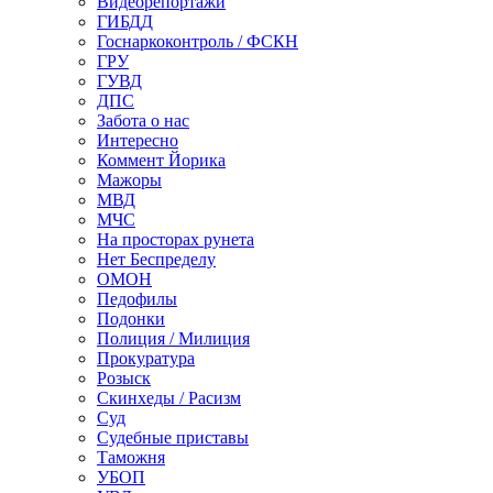
Видеорепортажи
ГИБДД
Госнаркоконтроль / ФСКН
ГРУ
ГУВД
ДПС
Забота о нас
Интересно
Коммент Йорика
Мажоры
МВД
МЧС
На просторах рунета
Нет Беспределу
ОМОН
Педофилы
Подонки
Полиция / Милиция
Прокуратура
Розыск
Скинхеды / Расизм
Суд
Судебные приставы
Таможня
УБОП