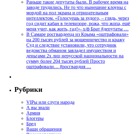
Раньше такие депутаты были. В рабочее время на
заводе трудились. Не то что нынешние клоуны с
мордой на пол экрана и отрицательным
интеллектом. «Голосуешь за худого, – глядь, через
год сидит кабан в телевизоре, рожа, что жопа, ещё
меня учит, как жить, гад!»- х/ф Брат #депутаты …
В Самаре росгвардееца из Крыма «оштрафовали»
на 200 тысяч рублей за мошенничество и кражу
Суд и следствие установили, что сотрудник
ведомства обманом завладел имуществом и
деньгами 2х лиц нерусской национальности на
сумму более 204 тысяч рублей Просто
оштрафовали… #росгвардия …
Рубрики
VIPы или слуги народа
А вы знали
Армия
Блогеры
Бред
Ваши обращения