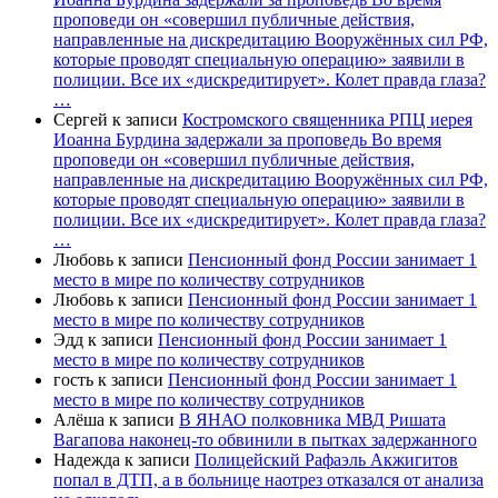
проповеди он «совершил публичные действия,
направленные на дискредитацию Вооружённых сил РФ,
которые проводят специальную операцию» заявили в
полиции. Все их «дискредитирует». Колет правда глаза?
…
Сергей
к записи
Костромского священника РПЦ иерея
Иоанна Бурдина задержали за проповедь Во время
проповеди он «совершил публичные действия,
направленные на дискредитацию Вооружённых сил РФ,
которые проводят специальную операцию» заявили в
полиции. Все их «дискредитирует». Колет правда глаза?
…
Любовь
к записи
Пенсионный фонд России занимает 1
место в мире по количеству сотрудников
Любовь
к записи
Пенсионный фонд России занимает 1
место в мире по количеству сотрудников
Эдд
к записи
Пенсионный фонд России занимает 1
место в мире по количеству сотрудников
гость
к записи
Пенсионный фонд России занимает 1
место в мире по количеству сотрудников
Алёша
к записи
В ЯНАО полковника МВД Ришата
Вагапова наконец-то обвинили в пытках задержанного
Надежда
к записи
Полицейский Рафаэль Акжигитов
попал в ДТП, а в больнице наотрез отказался от анализа