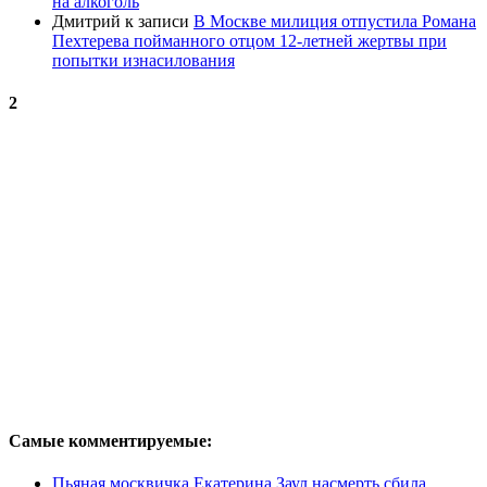
на алкоголь
Дмитрий
к записи
В Москве милиция отпустила Романа
Пехтерева пойманного отцом 12-летней жертвы при
попытки изнасилования
2
Самые комментируемые:
Пьяная москвичка Екатерина Заул насмерть сбила