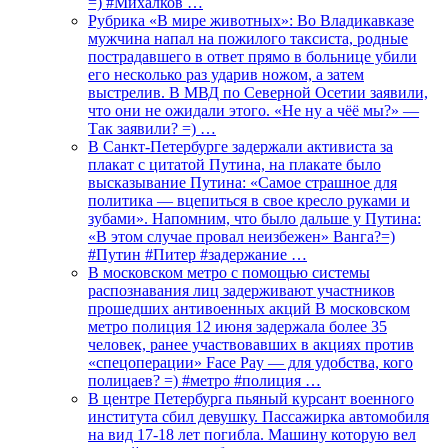
=) #Михалков …
Рубрика «В мире животных»: Во Владикавказе
мужчина напал на пожилого таксиста, родные
пострадавшего в ответ прямо в больнице убили
его несколько раз ударив ножом, а затем
выстрелив. В МВД по Северной Осетии заявили,
что они не ожидали этого. «Не ну а чёё мы?» —
Так заявили? =) …
В Санкт-Петербурге задержали активиста за
плакат с цитатой Путина, на плакате было
высказывание Путина: «Самое страшное для
политика — вцепиться в свое кресло руками и
зубами». Напомним, что было дальше у Путина:
«В этом случае провал неизбежен» Ванга?=)
#Путин #Питер #задержание …
В московском метро с помощью системы
распознавания лиц задерживают участников
прошедших антивоенных акций В московском
метро полиция 12 июня задержала более 35
человек, ранее участвовавших в акциях против
«спецоперации» Face Pay — для удобства, кого
полицаев? =) #метро #полиция …
В центре Петербурга пьяный курсант военного
института сбил девушку. Пассажирка автомобиля
на вид 17-18 лет погибла. Машину которую вел