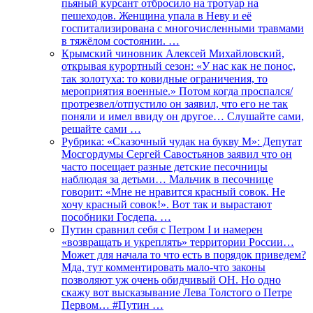
пьяный курсант отбросило на тротуар на
пешеходов. Женщина упала в Неву и её
госпитализирована с многочисленными травмами
в тяжёлом состоянии. …
Крымский чиновник Алексей Михайловский,
открывая курортный сезон: «У нас как не понос,
так золотуха: то ковидные ограничения, то
мероприятия военные.» Потом когда проспался/
протрезвел/отпустило он заявил, что его не так
поняли и имел ввиду он другое… Слушайте сами,
решайте сами …
Рубрика: «Сказочный чудак на букву М»: Депутат
Мосгордумы Сергей Савостьянов заявил что он
часто посещает разные детские песочницы
наблюдая за детьми… Мальчик в песочнице
говорит: «Мне не нравится красный совок. Не
хочу красный совок!». Вот так и вырастают
пособники Госдепа. …
Путин сравнил себя с Петром I и намерен
«возвращать и укреплять» территории России…
Может для начала то что есть в порядок приведем?
Мда, тут комментировать мало-что законы
позволяют уж очень обидчивый ОН. Но одно
скажу вот высказывание Лева Толстого о Петре
Первом… #Путин …