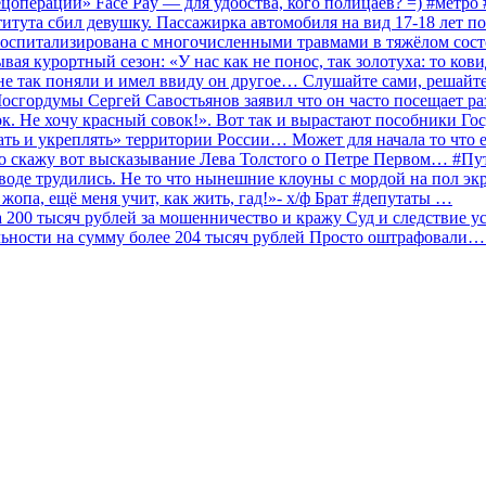
ецоперации» Face Pay — для удобства, кого полицаев? =) #метр
итута сбил девушку. Пассажирка автомобиля на вид 17-18 лет п
 госпитализирована с многочисленными травмами в тяжёлом сос
 курортный сезон: «У нас как не понос, так золотуха: то ков
о не так поняли и имел ввиду он другое… Слушайте сами, решайт
Мосгордумы Сергей Савостьянов заявил что он часто посещает р
к. Не хочу красный совок!». Вот так и вырастают пособники Го
ать и укреплять» территории России… Может для начала то что е
о скажу вот высказывание Лева Толстого о Петре Первом… #П
аводе трудились. Не то что нынешние клоуны с мордой на пол эк
о жопа, ещё меня учит, как жить, гад!»- х/ф Брат #депутаты …
200 тысяч рублей за мошенничество и кражу Суд и следствие ус
льности на сумму более 204 тысяч рублей Просто оштрафовали