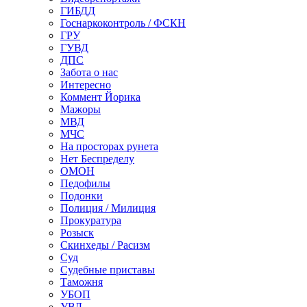
ГИБДД
Госнаркоконтроль / ФСКН
ГРУ
ГУВД
ДПС
Забота о нас
Интересно
Коммент Йорика
Мажоры
МВД
МЧС
На просторах рунета
Нет Беспределу
ОМОН
Педофилы
Подонки
Полиция / Милиция
Прокуратура
Розыск
Скинхеды / Расизм
Суд
Судебные приставы
Таможня
УБОП
УВД