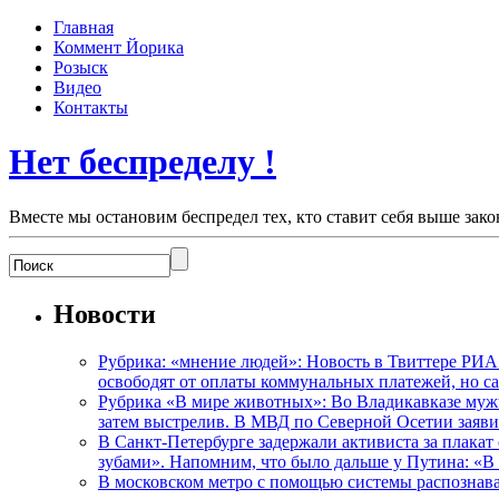
Главная
Коммент Йорика
Розыск
Видео
Контакты
Нет беспределу !
Вместе мы остановим беспредел тех, кто ставит себя выше зако
Новости
Рубрика: «мнение людей»: Новость в Твиттере РИА
освободят от оплаты коммунальных платежей, но с
Рубрика «В мире животных»: Во Владикавказе мужчи
затем выстрелив. В МВД по Северной Осетии заявил
В Санкт-Петербурге задержали активиста за плакат
зубами». Напомним, что было дальше у Путина: «В
В московском метро с помощью системы распознав