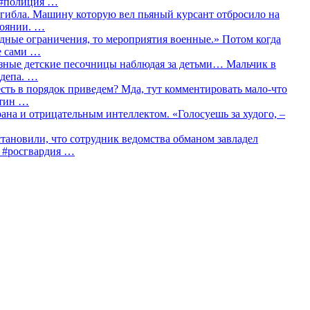
о #полиция …
огибла. Машину которую вел пьяный курсант отбросило на
тоянии. …
идные ограничения, то мероприятия военные.» Потом когда
е сами …
азные детские песочницы наблюдая за детьми… Мальчик в
сдепа. …
сть в порядок приведем? Мда, тут комментировать мало-что
утин …
рана и отрицательным интеллектом. «Голосуешь за худого, –
тановили, что сотрудник ведомства обманом завладел
… #росгвардия …