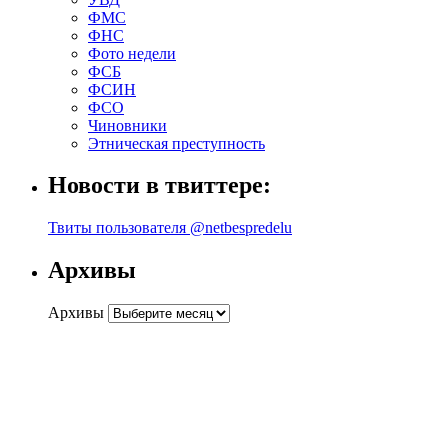
ФМС
ФНС
Фото недели
ФСБ
ФСИН
ФСО
Чиновники
Этническая преступность
Новости в твиттере:
Твиты пользователя @netbespredelu
Архивы
Архивы