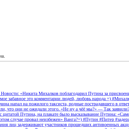
на.
 Новости: «Никита Михалков поблагодарил Путина за присвоение
амое забавное это комментарии людей, любовь народа =) #Миха
на напал на пожилого таксиста, родные пострадавшего в ответ 
и, что они не ожидали этого. «Не ну а чёё мы?» — Так заявили
 с цитатой Путина, на плакате было высказывание Путина: «Сам
 этом случае провал неизбежен» Ванга?=) #Путин #Питер #заде
ания лиц задерживают участников прошедших антивоенных акций