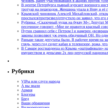
человек, ранее участвовавших в акциях против «сп
В центре Петербурга пьяный курсант военного инст
тротуар на пешеходов. Женщина упала в Неву и её
Крымский чиновник Алексей Михайловский, открывая
проспался/протрезвел/отпустило он заявил, что ег
Рубрика: «Сказочный чудак на букву М»: Депутат 
песочнице говорит: «Мне не нравится красный сово
Путин сравнил себя с Петром I и намерен «возвращ
законы позволяют уж очень обидчивый ОН. Но одн
Раньше такие депутаты были. В рабочее время на з
глядь, через год сидит кабан в телевизоре, рожа, чт
В Самаре росгвардееца из Крыма «оштрафовали» на 
имуществом и деньгами 2х лиц нерусской национа
Рубрики
VIPы или слуги народа
А вы знали
Армия
Блогеры
Бред
Ваши обращения
Видеорепортажи