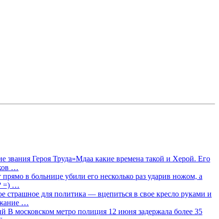
 звания Героя Труда»Мдаа какие времена такой и Херой. Его
лков …
прямо в больнице убили его несколько раз ударив ножом, а
? =) …
ое страшное для политика — вцепиться в свое кресло руками и
ржание …
 В московском метро полиция 12 июня задержала более 35