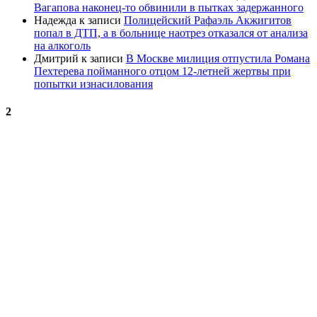
Вагапова наконец-то обвинили в пытках задержанного
Надежда
к записи
Полицейский Рафаэль Акжигитов
попал в ДТП, а в больнице наотрез отказался от анализа
на алкоголь
Дмитрий
к записи
В Москве милиция отпустила Романа
Пехтерева пойманного отцом 12-летней жертвы при
попытки изнасилования
2