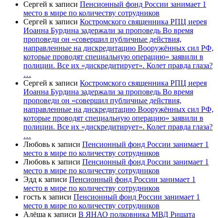
Сергей
к записи
Пенсионный фонд России занимает 1
место в мире по количеству сотрудников
Сергей
к записи
Костромского священника РПЦ иерея
Иоанна Бурдина задержали за проповедь Во время
проповеди он «совершил публичные действия,
направленные на дискредитацию Вооружённых сил РФ,
которые проводят специальную операцию» заявили в
полиции. Все их «дискредитирует». Колет правда глаза?
…
Сергей
к записи
Костромского священника РПЦ иерея
Иоанна Бурдина задержали за проповедь Во время
проповеди он «совершил публичные действия,
направленные на дискредитацию Вооружённых сил РФ,
которые проводят специальную операцию» заявили в
полиции. Все их «дискредитирует». Колет правда глаза?
…
Любовь
к записи
Пенсионный фонд России занимает 1
место в мире по количеству сотрудников
Любовь
к записи
Пенсионный фонд России занимает 1
место в мире по количеству сотрудников
Эдд
к записи
Пенсионный фонд России занимает 1
место в мире по количеству сотрудников
гость
к записи
Пенсионный фонд России занимает 1
место в мире по количеству сотрудников
Алёша
к записи
В ЯНАО полковника МВД Ришата