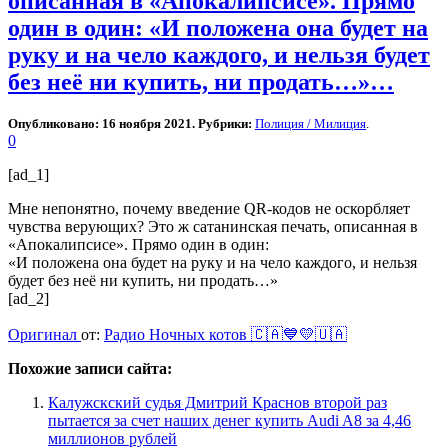
описанная в «Апокалипсисе». Прямо
один в один: «И положена она будет на
руку и на чело каждого, и нельзя будет
без неё ни купить, ни продать…»…
Опубликовано: 16 ноября 2021. Рубрики:
Полиция / Милиция
.
0
[ad_1]
Мне непонятно, почему введение QR-кодов не оскорбляет
чувства верующих? Это ж сатанинская печать, описанная в
«Апокалипсисе». Прямо один в один:
«И положена она будет на руку и на чело каждого, и нельзя
будет без неё ни купить, ни продать…»
[ad_2]
Оригинал
от:
Радио Ночных котов 🇨🇦💙💛🇺🇦
Похожие записи сайта:
Калужскский судья Дмитрий Краснов второй раз
пытается за счет наших денег купить Audi A8 за 4,46
миллионов рублей