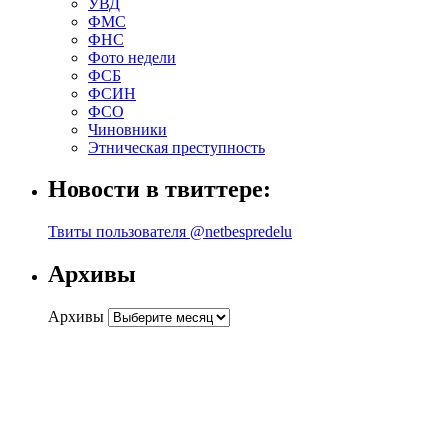
УВД
ФМС
ФНС
Фото недели
ФСБ
ФСИН
ФСО
Чиновники
Этническая преступность
Новости в твиттере:
Твиты пользователя @netbespredelu
Архивы
Архивы