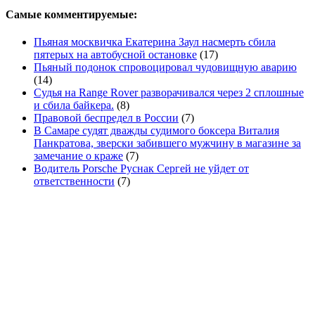
Самые комментируемые:
Пьяная москвичка Екатерина Заул насмерть сбила
пятерых на автобусной остановке
(17)
Пьяный подонок спровоцировал чудовищную аварию
(14)
Судья на Range Rover разворачивался через 2 сплошные
и сбила байкера.
(8)
Правовой беспредел в России
(7)
В Самаре судят дважды судимого боксера Виталия
Панкратова, зверски забившего мужчину в магазине за
замечание о краже
(7)
Водитель Porsche Руснак Сергей не уйдет от
ответственности
(7)