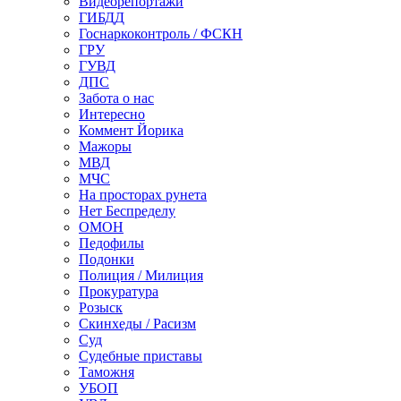
Видеорепортажи
ГИБДД
Госнаркоконтроль / ФСКН
ГРУ
ГУВД
ДПС
Забота о нас
Интересно
Коммент Йорика
Мажоры
МВД
МЧС
На просторах рунета
Нет Беспределу
ОМОН
Педофилы
Подонки
Полиция / Милиция
Прокуратура
Розыск
Скинхеды / Расизм
Суд
Судебные приставы
Таможня
УБОП