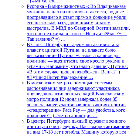
=) #Михалков …
Рубрика «В мире животных»: Во Владикавказе
мужчина напал на пожилого таксиста, родные
пострадавшего в ответ прямо в больнице убили
его несколько раз ударив ножом, а затем
выстрелив. В МВД по Северной Осетии заявили,
что они не ожидали этого. «Не ну а чёё мы?» —
Так заявили? =) …
В Санкт-Петербурге задержали активиста за
плакат с цитатой Путина, на плакате было
высказывание Путина: «Самое страшное для
политика — вцепиться в свое кресло руками и
зубами». Напомним, что было дальше у Путина:
«В этом случае провал неизбежен» Ванга?=)
#Путин #Питер #задержание …
В московском метро с помощью системы
распознавания лиц задерживают участников
прошедших антивоенных акций В московском
метро полиция 12 июня задержала более 35
человек, ранее участвовавших в акциях против
«спецоперации» Face Pay — для удобства, кого
полицаев? =) #метро #полиция …
В центре Петербурга пьяный курсант военного
института сбил девушку. Пассажирка автомобиля
на вид 17-18 лет погибла. Машину которую вел