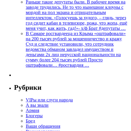
Раньше такие депутаты были. В рабочее время на
заводе трудились. Не то что нынешние клоуны с
мордой на пол экрана и отрицательным
интеллектом. «Голосуешь за худого, – глядь, через
год сидит кабан в телевизоре, рожа, что жопа, ещё
меня учит, как жить, гад!»- х/ф Брат #депутаты …
В Самаре росгвардееца из Крыма «оштрафовали»
на 200 тысяч рублей за мошенничество и кражу
Суд и следствие установили, что сотрудник
ведомства обманом завладел имуществом и
деньгами 2х лиц нерусской национальности на
сумму более 204 тысяч рублей Просто
оштрафовали… #росгвардия …
Рубрики
VIPы или слуги народа
А вы знали
Армия
Блогеры
Бред
Ваши обращения