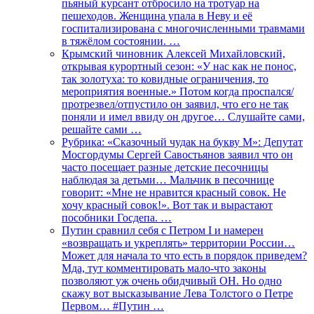
пьяный курсант отбросило на тротуар на
пешеходов. Женщина упала в Неву и её
госпитализирована с многочисленными травмами
в тяжёлом состоянии. …
Крымский чиновник Алексей Михайловский,
открывая курортный сезон: «У нас как не понос,
так золотуха: то ковидные ограничения, то
мероприятия военные.» Потом когда проспался/
протрезвел/отпустило он заявил, что его не так
поняли и имел ввиду он другое… Слушайте сами,
решайте сами …
Рубрика: «Сказочный чудак на букву М»: Депутат
Мосгордумы Сергей Савостьянов заявил что он
часто посещает разные детские песочницы
наблюдая за детьми… Мальчик в песочнице
говорит: «Мне не нравится красный совок. Не
хочу красный совок!». Вот так и вырастают
пособники Госдепа. …
Путин сравнил себя с Петром I и намерен
«возвращать и укреплять» территории России…
Может для начала то что есть в порядок приведем?
Мда, тут комментировать мало-что законы
позволяют уж очень обидчивый ОН. Но одно
скажу вот высказывание Лева Толстого о Петре
Первом… #Путин …