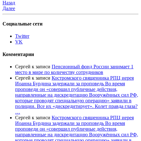
Назад
Далее
Социальные сети
Twitter
VK
Комментарии
Сергей
к записи
Пенсионный фонд России занимает 1
место в мире по количеству сотрудников
Сергей
к записи
Костромского священника РПЦ иерея
Иоанна Бурдина задержали за проповедь Во время
проповеди он «совершил публичные действия,
направленные на дискредитацию Вооружённых сил РФ,
которые проводят специальную операцию» заявили в
полиции. Все их «дискредитирует». Колет правда глаза?
…
Сергей
к записи
Костромского священника РПЦ иерея
Иоанна Бурдина задержали за проповедь Во время
проповеди он «совершил публичные действия,
направленные на дискредитацию Вооружённых сил РФ,
которые проводят специальную операцию» заявили в