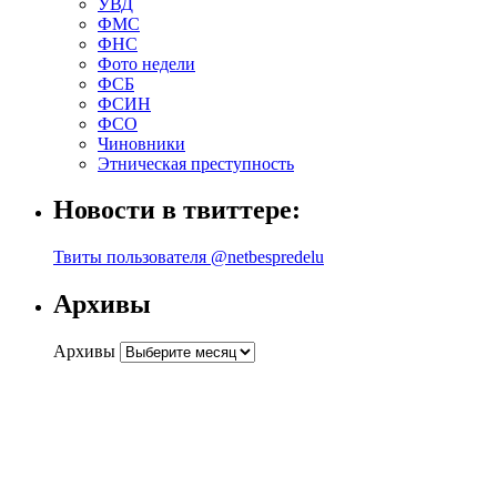
УВД
ФМС
ФНС
Фото недели
ФСБ
ФСИН
ФСО
Чиновники
Этническая преступность
Новости в твиттере:
Твиты пользователя @netbespredelu
Архивы
Архивы