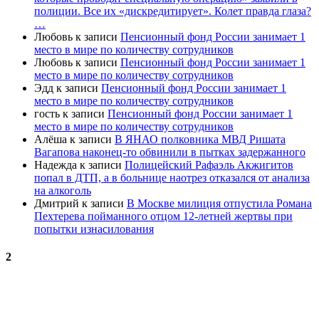
полиции. Все их «дискредитирует». Колет правда глаза?
…
Любовь
к записи
Пенсионный фонд России занимает 1
место в мире по количеству сотрудников
Любовь
к записи
Пенсионный фонд России занимает 1
место в мире по количеству сотрудников
Эдд
к записи
Пенсионный фонд России занимает 1
место в мире по количеству сотрудников
гость
к записи
Пенсионный фонд России занимает 1
место в мире по количеству сотрудников
Алёша
к записи
В ЯНАО полковника МВД Ришата
Вагапова наконец-то обвинили в пытках задержанного
Надежда
к записи
Полицейский Рафаэль Акжигитов
попал в ДТП, а в больнице наотрез отказался от анализа
на алкоголь
Дмитрий
к записи
В Москве милиция отпустила Романа
Пехтерева пойманного отцом 12-летней жертвы при
попытки изнасилования
2