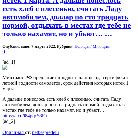
истек 1 марта. А дальше понеслось
есть хлеб с плесенью, считать Ладу
автомобилем, доллар по сто тридцать
нормой, отдыхать в местах где тебе не
только нахамят, но и убьют… …
Опубликовано: 7 марта 2022. Рубрики:
Полиция / Милиция
.
0
[ad_1]
Минтранс РФ предлагает продлить на полгода сертификаты
летной годности самолетов, срок действия которых истек 1
марта.
А дальше понеслось есть хлеб с плесенью, считать Ладу
автомобилем, доллар по сто тридцать нормой, отдыхать в
местах где тебе не только нахамят, но и убьют…
https://t.co/i84pqc58Fa
[ad_2]
Оригинал
от:
netbespredelu