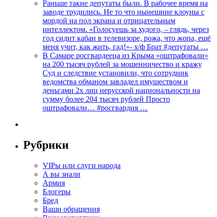
Раньше такие депутаты были. В рабочее время на
заводе трудились. Не то что нынешние клоуны с
мордой на пол экрана и отрицательным
интеллектом. «Голосуешь за худого, – глядь, через
год сидит кабан в телевизоре, рожа, что жопа, ещё
меня учит, как жить, гад!»- х/ф Брат #депутаты …
В Самаре росгвардееца из Крыма «оштрафовали»
на 200 тысяч рублей за мошенничество и кражу
Суд и следствие установили, что сотрудник
ведомства обманом завладел имуществом и
деньгами 2х лиц нерусской национальности на
сумму более 204 тысяч рублей Просто
оштрафовали… #росгвардия …
Рубрики
VIPы или слуги народа
А вы знали
Армия
Блогеры
Бред
Ваши обращения