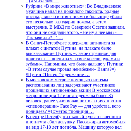
=) #Михалков …
Рубрика «В мире животных»: Во Владикавказе
мужчина напал на пожилого таксиста, родные
пострадавшего в ответ прямо в больнице убили
его несколько раз ударив ножом, а затем
выстрелив. В МВД по Северной Осетии заявили,
что они не ожидали этого. «Не ну а чёё мы?» —
Так заявили? =) …
В Санкт-Петербурге задержали активиста за
плакат с цитатой Путина, на плакате было
высказывание Путина: «Самое страшное для
политика — вцепиться в свое кресло руками и
зубами». Напомним, что было дальше у Путина:
«В этом случае провал неизбежен» Ванга?=)
#Путин #Питер #задержание …
В московском метро с помощью системы
распознавания лиц задерживают участников
прошедших антивоенных акций В московском
метро полиция 12 июня задержала более 35
человек, ранее участвовавших в акциях против
«спецоперации» Face Pay — для удобства, кого
полицаев? =) #метро #полиция …
В центре Петербурга пьяный курсант военного
института сбил девушку. Пассажирка автомобиля
на вид 17-18 лет погибла. Машину которую вел