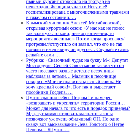
пьяный курсант отбросило на тротуар на
пешеходов. Женщина упала в Неву и её
госпитализирована с многочисленными травмами
в тяжёлом состоянии. …
Крымский чиновник Алексей Михайловский,
открывая курортный сезон: «У нас как не понос,
так золотуха: то ковидные ограничения, то
мероприятия военные.» Потом когда проспался/
протрезвел/отпустило он заявил, что его не так
поняли и имел ввиду он другое… Слушайте сами,
решайте сами …
Рубрика: «Сказочный чудак на букву М»: Депутат
Мосгордумы Сергей Савостьянов заявил что он
часто посещает разные детские песочницы
наблюдая за детьми… Мальчик в песочнице
говорит: «Мне не нравится красный совок. Не
хочу красный совок!». Вот так и вырастают
пособники Госдепа. …
Путин сравнил себя с Петром I и намерен
«возвращать и укреплять» территории России…
Может для начала то что есть в порядок приведем?
Мда, тут комментировать мало-что законы
позволяют уж очень обидчивый ОН. Но одно
скажу вот высказывание Лева Толстого о Петре
Первом… #Путин …