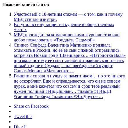
Похожие записи сайта:
Участковый с 18-летним стажем — о том, как и почему
МВД сгнило изнутри.
Вступил в силу запрет на курение в общественных
местах
МВД проследит за командировками журналистов или
добро пожаловать в «Тридцать Седьмой»
Спикер Совфеда Валентина Матвиенко призвала
отдыхать в России, но её ее сын с женой отправились
встречать Новый год в Швейцарию… «Патриотка Валя»
призвала потому ее сын с женой отправились встречать
новый год не в Суздаль, а на швейцарский курорт
Санкт–Мориц. #Матвиенко …
Гаишник справил нужду за памятником… но это никого
не оскорбляет. Еще и оправдывается, что он не совсем
дурак, а мне кажется что совсем и срок тебе реальный
нужен полицай ГИБДДшный… #память #ГИБДД
#гаишник #победа #памятник #ЭтоДругое …
Share on Facebook
Tweet this
Digg It