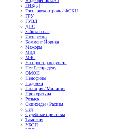
Видеорепортажи
ГИБДД
Госнаркоконтроль / ФСКН
ГРУ
ГУВД
ДПС
Забота о нас
Интересно
Коммент Йорика
Мажоры
МВД
МЧС
На просторах рунета
Нет Беспределу
ОМОН
Педофилы
Подонки
Полиция / Милиция
Прокуратура
Розыск
Скинхеды / Расизм
Суд
Судебные приставы
Таможня
УБОП