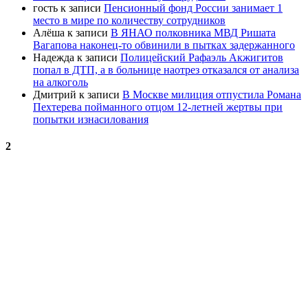
гость
к записи
Пенсионный фонд России занимает 1
место в мире по количеству сотрудников
Алёша
к записи
В ЯНАО полковника МВД Ришата
Вагапова наконец-то обвинили в пытках задержанного
Надежда
к записи
Полицейский Рафаэль Акжигитов
попал в ДТП, а в больнице наотрез отказался от анализа
на алкоголь
Дмитрий
к записи
В Москве милиция отпустила Романа
Пехтерева пойманного отцом 12-летней жертвы при
попытки изнасилования
2