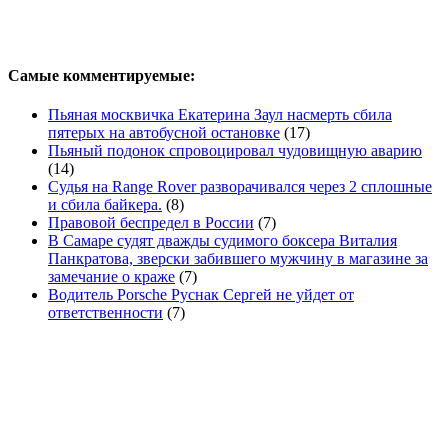
Самые комментируемые:
Пьяная москвичка Екатерина Заул насмерть сбила
пятерых на автобусной остановке
(17)
Пьяный подонок спровоцировал чудовищную аварию
(14)
Судья на Range Rover разворачивался через 2 сплошные
и сбила байкера.
(8)
Правовой беспредел в России
(7)
В Самаре судят дважды судимого боксера Виталия
Панкратова, зверски забившего мужчину в магазине за
замечание о краже
(7)
Водитель Porsche Руснак Сергей не уйдет от
ответственности
(7)