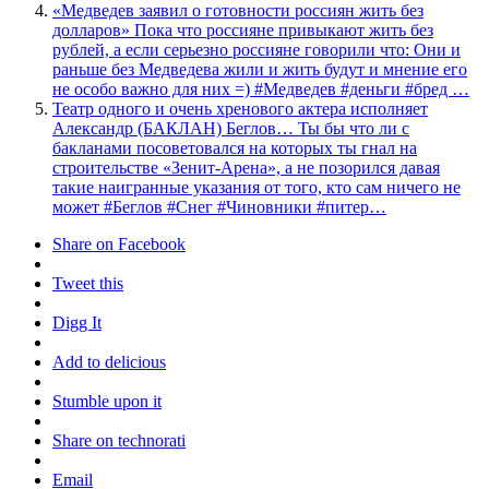
«Медведев заявил о готовности россиян жить без
долларов» Пока что россияне привыкают жить без
рублей, а если серьезно россияне говорили что: Они и
раньше без Медведева жили и жить будут и мнение его
не особо важно для них =) #Медведев #деньги #бред …
Театр одного и очень хренового актера исполняет
Александр (БАКЛАН) Беглов… Ты бы что ли с
бакланами посоветовался на которых ты гнал на
строительстве «Зенит-Арена», а не позорился давая
такие наигранные указания от того, кто сам ничего не
может #Беглов #Снег #Чиновники #питер…
Share on Facebook
Tweet this
Digg It
Add to delicious
Stumble upon it
Share on technorati
Email