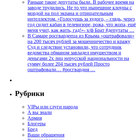
Раньше такие депутаты были. В рабочее время на
заводе трудились. Не то что нынешние клоуны с
мордой на пол экрана и отрицательным
интеллектом. «Голосуешь за худого, – глядь, через
год сидит кабан в телевизоре, рожа, что жопа, ещё
меня учит, как жить, гад!»- х/ф Брат #депутаты …
В Самаре росгвардееца из Крыма «оштрафовали»
на 200 тысяч рублей за мошенничество и кражу
Суд и следствие установили, что сотрудник
ведомства обманом завладел имуществом и
деньгами 2х лиц нерусской национальности на
сумму более 204 тысяч рублей Просто
оштрафовали… #росгвардия …
Рубрики
VIPы или слуги народа
А вы знали
Армия
Блогеры
Бред
Ваши обращения