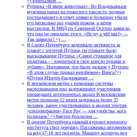
=) #Михалков …
Рубрика «В мире животных»: Во Владикавказе
мужчина напал на пожилого таксиста, родные
пострадавшего в ответ прямо в больнице убили
его несколько раз ударив ножом, а затем
выстрелив. В МВД по Северной Осетии заявили,
что они не ожидали этого. «Не ну а чёё мы?» —
Так заявили? =) …
В Санкт-Петербурге задержали активиста за
плакат с цитатой Путина, на плакате было
высказывание Путина: «Самое страшное для
политика — вцепиться в свое кресло руками и
зубами». Напомним, что было дальше у Путина:
«В этом случае провал неизбежен» Ванга?=)
#Путин #Питер #задержание …
В московском метро с помощью системы
распознавания лиц задерживают участников
прошедших антивоенных акций В московском
метро полиция 12 июня задержала более 35
человек, ранее участвовавших в акциях против
«спецоперации» Face Pay — для удобства, кого
полицаев? =) #метро #полиция …
В центре Петербурга пьяный курсант военного
института сбил девушку. Пассажирка автомобиля
на вид 17-18 лет погибла. Машину которую вел