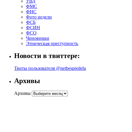
УВД
ФМС
ФНС
Фото недели
ФСБ
ФСИН
ФСО
Чиновники
Этническая преступность
Новости в твиттере:
Твиты пользователя @netbespredelu
Архивы
Архивы