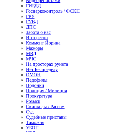
Видеорепортажи
ГИБДД
Госнаркоконтроль / ФСКН
ГРУ
ГУВД
ДПС
Забота о нас
Интересно
Коммент Йорика
Мажоры
МВД
МЧС
На просторах рунета
Нет Беспределу
ОМОН
Педофилы
Подонки
Полиция / Милиция
Прокуратура
Розыск
Скинхеды / Расизм
Суд
Судебные приставы
Таможня
УБОП