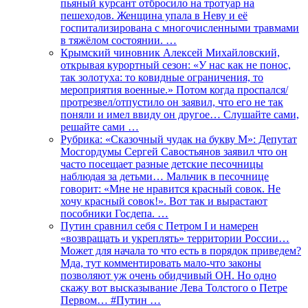
пьяный курсант отбросило на тротуар на
пешеходов. Женщина упала в Неву и её
госпитализирована с многочисленными травмами
в тяжёлом состоянии. …
Крымский чиновник Алексей Михайловский,
открывая курортный сезон: «У нас как не понос,
так золотуха: то ковидные ограничения, то
мероприятия военные.» Потом когда проспался/
протрезвел/отпустило он заявил, что его не так
поняли и имел ввиду он другое… Слушайте сами,
решайте сами …
Рубрика: «Сказочный чудак на букву М»: Депутат
Мосгордумы Сергей Савостьянов заявил что он
часто посещает разные детские песочницы
наблюдая за детьми… Мальчик в песочнице
говорит: «Мне не нравится красный совок. Не
хочу красный совок!». Вот так и вырастают
пособники Госдепа. …
Путин сравнил себя с Петром I и намерен
«возвращать и укреплять» территории России…
Может для начала то что есть в порядок приведем?
Мда, тут комментировать мало-что законы
позволяют уж очень обидчивый ОН. Но одно
скажу вот высказывание Лева Толстого о Петре
Первом… #Путин …