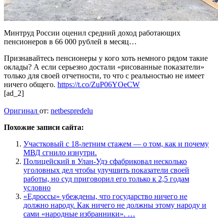
Минтруд России оценил средний доход работающих
пенсионеров в 66 000 рублей в месяц…
Признавайтесь пенсионеры у кого хоть немного рядом такие
оклады? А если серьезно достали «рисованные показатели»
только для своей отчетности, то что с реальностью не имеет
ничего общего.
https://t.co/ZuP06YOeCW
[ad_2]
Оригинал
от:
netbespredelu
Похожие записи сайта:
Участковый с 18-летним стажем — о том, как и почему
МВД сгнило изнутри.
Полицейский в Улан-Удэ сфабриковал несколько
уголовных дел чтобы улучшить показатели своей
работы, но суд приговорил его только к 2,5 годам
условно
«Едроссы» убеждены, что государство ничего не
должно народу. Как ничего не должны этому народу и
сами «народные избранники». …