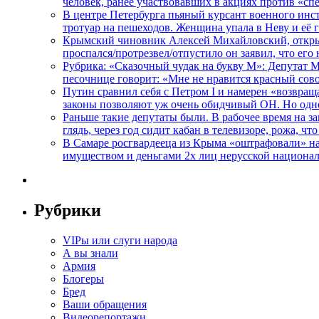
человек, ранее участвовавших в акциях против «сп
В центре Петербурга пьяный курсант военного инст
тротуар на пешеходов. Женщина упала в Неву и её
Крымский чиновник Алексей Михайловский, открывая
проспался/протрезвел/отпустило он заявил, что ег
Рубрика: «Сказочный чудак на букву М»: Депутат 
песочнице говорит: «Мне не нравится красный сово
Путин сравнил себя с Петром I и намерен «возвращ
законы позволяют уж очень обидчивый ОН. Но одн
Раньше такие депутаты были. В рабочее время на з
глядь, через год сидит кабан в телевизоре, рожа, чт
В Самаре росгвардееца из Крыма «оштрафовали» на 
имуществом и деньгами 2х лиц нерусской национа
Рубрики
VIPы или слуги народа
А вы знали
Армия
Блогеры
Бред
Ваши обращения
Видеорепортажи