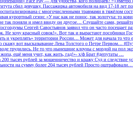
ецоперации» Face Pay — для удобства, кого полицаев? =) #метр
итута сбил девушку. Пассажирка автомобиля на вид 17-18 лет п
 госпитализирована с многочисленными травмами в тяжёлом сос
 курортный сезон: «У нас как не понос, так золотуха: то ков
о не так поняли и имел ввиду он другое… Слушайте сами, решайт
Мосгордумы Сергей Савостьянов заявил что он часто посещает р
к. Не хочу красный совок!». Вот так и вырастают пособники Го
ать и укреплять» территории России… Может для начала то что е
о скажу вот высказывание Лева Толстого о Петре Первом… #П
аводе трудились. Не то что нынешние клоуны с мордой на пол эк
о жопа, ещё меня учит, как жить, гад!»- х/ф Брат #депутаты …
200 тысяч рублей за мошенничество и кражу Суд и следствие ус
льности на сумму более 204 тысяч рублей Просто оштрафовали