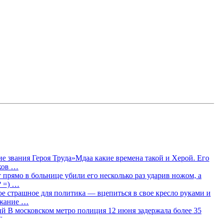
 звания Героя Труда»Мдаа какие времена такой и Херой. Его
лков …
прямо в больнице убили его несколько раз ударив ножом, а
? =) …
ое страшное для политика — вцепиться в свое кресло руками и
ржание …
 В московском метро полиция 12 июня задержала более 35