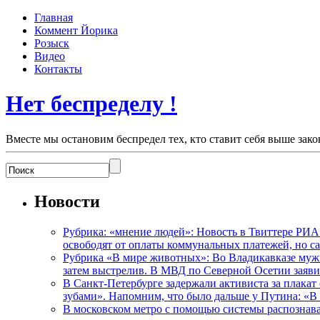
Главная
Коммент Йорика
Розыск
Видео
Контакты
Нет беспределу !
Вместе мы остановим беспредел тех, кто ставит себя выше зако
Новости
Рубрика: «мнение людей»: Новость в Твиттере РИА
освободят от оплаты коммунальных платежей, но с
Рубрика «В мире животных»: Во Владикавказе мужчи
затем выстрелив. В МВД по Северной Осетии заявил
В Санкт-Петербурге задержали активиста за плакат
зубами». Напомним, что было дальше у Путина: «В
В московском метро с помощью системы распознав