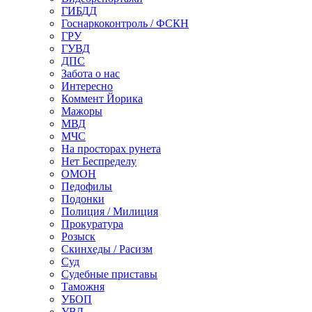
ГИБДД
Госнаркоконтроль / ФСКН
ГРУ
ГУВД
ДПС
Забота о нас
Интересно
Коммент Йорика
Мажоры
МВД
МЧС
На просторах рунета
Нет Беспределу
ОМОН
Педофилы
Подонки
Полиция / Милиция
Прокуратура
Розыск
Скинхеды / Расизм
Суд
Судебные приставы
Таможня
УБОП
УВД