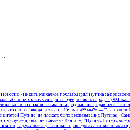
на.
 Новости: «Никита Михалков поблагодарил Путина за присвоение
амое забавное это комментарии людей, любовь народа =) #Миха
на напал на пожилого таксиста, родные пострадавшего в ответ 
и, что они не ожидали этого. «Не ну а чёё мы?» — Так заявили
 с цитатой Путина, на плакате было высказывание Путина: «Сам
 этом случае провал неизбежен» Ванга?=) #Путин #Питер #заде
ания лиц задерживают участников прошедших антивоенных акций