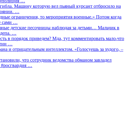
о #полиция …
огибла. Машину которую вел пьяный курсант отбросило на
тоянии. …
идные ограничения, то мероприятия военные.» Потом когда
е сами …
азные детские песочницы наблюдая за детьми… Мальчик в
сдепа. …
сть в порядок приведем? Мда, тут комментировать мало-что
утин …
рана и отрицательным интеллектом. «Голосуешь за худого, –
тановили, что сотрудник ведомства обманом завладел
… #росгвардия …