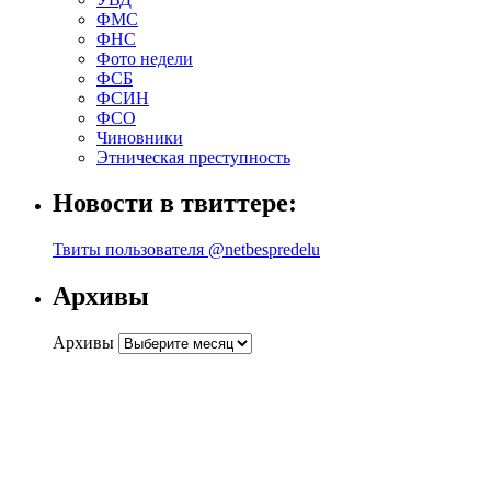
ФМС
ФНС
Фото недели
ФСБ
ФСИН
ФСО
Чиновники
Этническая преступность
Новости в твиттере:
Твиты пользователя @netbespredelu
Архивы
Архивы