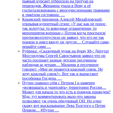
пьяный курсант отбросило на тротуар на
пешеходов. Женщина упала в Неву и её
госпитализирована с многочисленными травмами
в тяжёлом состоянии. …
Крымский чиновник Алексей Михайловский,
открывая курортный сезон: «У нас как не понос,
так золотуха: то ковидные ограничения, то
мероприятия военные.» Потом когда проспался/
протрезвел/отпустило он заявил, что его не так
поняли и имел ввиду он другое… Слушайте сами,
решайте сами …
Рубрика: «Сказочный чудак на букву М»: Депутат
Мосгордумы Сергей Савостьянов заявил что он
часто посещает разные детские песочницы
наблюдая за детьми… Мальчик в песочнице
говорит: «Мне не нравится красный совок. Не
хочу красный совок!». Вот так и вырастают
пособники Госдепа. …
Путин сравнил себя с Петром I и намерен
«возвращать и укреплять» территории России…
Может для начала то что есть в порядок приведем?
Мда, тут комментировать мало-что законы
позволяют уж очень обидчивый ОН. Но одно
скажу вот высказывание Лева Толстого о Петре
Первом… #Путин …