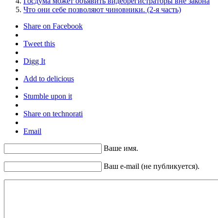
Госдума может объявить видеорегистраторы вне закона
Что они себе позволяют чиновники. (2-я часть)
Share on Facebook
Tweet this
Digg It
Add to delicious
Stumble upon it
Share on technorati
Email
Ваше имя.
Ваш e-mail (не публикуется).