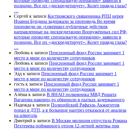
которые проводят специальную операцию» заявили в
полиции. Все их «дискредитирует». Колет правда глаза?
…
Сергей
к записи
Костромского священника РПЦ иерея
Иоанна Бурдина задержали за проповедь Во время
проповеди он «совершил публичные действия,
направленные на дискредитацию Вооружённых сил РФ,
которые проводят специальную операцию» заявили в
полиции. Все их «дискредитирует». Колет правда глаза?
…
Любовь
к записи
Пенсионный фонд России занимает 1
место в мире по количеству сотрудников
Любовь
к записи
Пенсионный фонд России занимает 1
место в мире по количеству сотрудников
Эдд
к записи
Пенсионный фонд России занимает 1
место в мире по количеству сотрудников
гость
к записи
Пенсионный фонд России занимает 1
место в мире по количеству сотрудников
Алёша
к записи
В ЯНАО полковника МВД Ришата
Вагапова наконец-то обвинили в пытках задержанного
Надежда
к записи
Полицейский Рафаэль Акжигитов
попал в ДТП, а в больнице наотрез отказался от анализа
на алкоголь
Дмитрий
к записи
В Москве милиция отпустила Романа
Пехтерева пойманного отцом 12-летней жертвы при