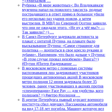
=) #Михалков …
Рубрика «В мире животных»: Во Владикавказе
мужчина напал на пожилого таксиста, родные
пострадавшего в ответ прямо в больнице убили
его несколько раз ударив ножом, а затем
выстрелив. В МВД по Северной Осетии заявили,
что они не ожидали этого. «Не ну а чёё мы?» —
Так заявили? =) …
В Санкт-Петербурге задержали активиста за
плакат с цитатой Путина, на плакате было
высказывание Путина: «Самое страшное для
политика — вцепиться в свое кресло руками и
зубами». Напомним, что было дальше у Путина:
«В этом случае провал неизбежен» Ванга?=)
#Путин #Питер #задержание …
В московском метро с помощью системы
распознавания лиц задерживают участников
прошедших антивоенных акций В московском
метро полиция 12 июня задержала более 35
человек, ранее участвовавших в акциях против
«спецоперации» Face Pay — для удобства, кого
полицаев? =) #метро #полиция …
В центре Петербурга пьяный курсант военного
института сбил девушку. Пассажирка автомобиля
на вид 17-18 лет погибла. Машину которую вел