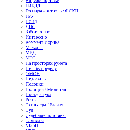
Видеорепортажи
ГИБДД
Госнаркоконтроль / ФСКН
ГРУ
ГУВД
ДПС
Забота о нас
Интересно
Коммент Йорика
Мажоры
МВД
МЧС
На просторах рунета
Нет Беспределу
ОМОН
Педофилы
Подонки
Полиция / Милиция
Прокуратура
Розыск
Скинхеды / Расизм
Суд
Судебные приставы
Таможня
УБОП