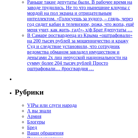
Раньше такие депутаты были. В рабочее время на
заводе трудились. Не то что нынешние клоуны с
мордой на пол экрана и отрицательным
интеллектом. «Голосуешь за худого, – глядь, через
год сидит кабан в телевизоре, рожа, что жопа, ещё
меня учит, как жить, гад!»- х/ф Брат #депутаты …
В Самаре росгвардееца из Крыма «оштрафовали»
на 200 тысяч рублей за мошенничество и кражу
Суд и следствие установили, что сотрудник
ведомства обманом завладел имуществом и
деньгами 2х лиц нерусской национальности на
сумму более 204 тысяч рублей Просто
оштрафовали… #росгвардия …
Рубрики
VIPы или слуги народа
А вы знали
Армия
Блогеры
Бред
Ваши обращения