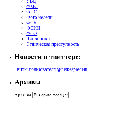
УВД
ФМС
ФНС
Фото недели
ФСБ
ФСИН
ФСО
Чиновники
Этническая преступность
Новости в твиттере:
Твиты пользователя @netbespredelu
Архивы
Архивы