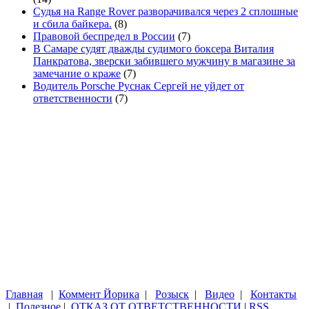
Судья на Range Rover разворачивался через 2 сплошные
и сбила байкера.
(8)
Правовой беспредел в России
(7)
В Самаре судят дважды судимого боксера Виталия
Панкратова, зверски забившего мужчину в магазине за
замечание о краже
(7)
Водитель Porsche Руснак Сергей не уйдет от
ответственности
(7)
Главная
|
Коммент Йорика
|
Розыск
|
Видео
|
Контакты
|
Полезное
|
ОТКАЗ ОТ ОТВЕТСТВЕННОСТИ
|
RSS