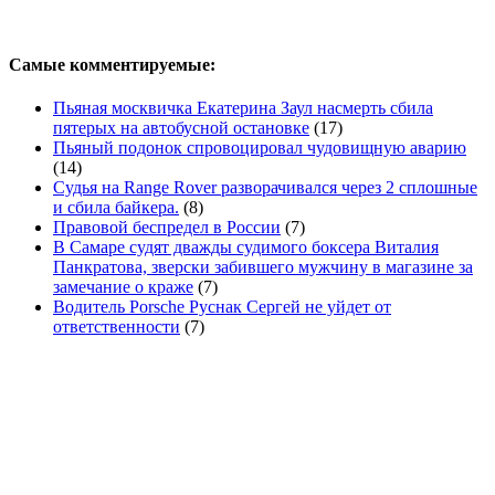
Самые комментируемые:
Пьяная москвичка Екатерина Заул насмерть сбила
пятерых на автобусной остановке
(17)
Пьяный подонок спровоцировал чудовищную аварию
(14)
Судья на Range Rover разворачивался через 2 сплошные
и сбила байкера.
(8)
Правовой беспредел в России
(7)
В Самаре судят дважды судимого боксера Виталия
Панкратова, зверски забившего мужчину в магазине за
замечание о краже
(7)
Водитель Porsche Руснак Сергей не уйдет от
ответственности
(7)