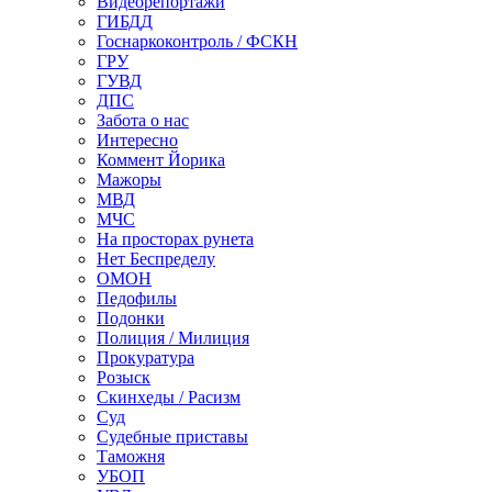
Видеорепортажи
ГИБДД
Госнаркоконтроль / ФСКН
ГРУ
ГУВД
ДПС
Забота о нас
Интересно
Коммент Йорика
Мажоры
МВД
МЧС
На просторах рунета
Нет Беспределу
ОМОН
Педофилы
Подонки
Полиция / Милиция
Прокуратура
Розыск
Скинхеды / Расизм
Суд
Судебные приставы
Таможня
УБОП