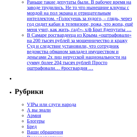
Раньше такие депутаты были. В рабочее время на
заводе трудились. Не то что нынешние клоуны с
мордой на пол экрана и отрицательным
интеллектом. «Голосуешь за худого, – глядь, через
год сидит кабан в телевизоре, рожа, что жопа, ещё
меня учит, как жить, гад!»- х/ф Брат #депутаты …
В Самаре росгвардееца из Крыма «оштрафовали»
на 200 тысяч рублей за мошенничество и кражу
Суд и следствие установили, что сотрудник
ведомства обманом завладел имуществом и
деньгами 2х лиц нерусской национальности на
сумму более 204 тысяч рублей Просто
оштрафовали… #росгвардия …
Рубрики
VIPы или слуги народа
А вы знали
Армия
Блогеры
Бред
Ваши обращения