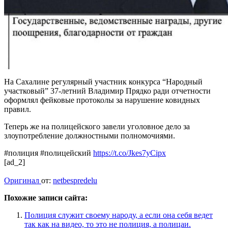
На Сахалине регулярный участник конкурса “Народный
участковый” 37-летний Владимир Прядко ради отчетности
оформлял фейковые протоколы за нарушение ковидных
правил.
Теперь же на полицейского завели уголовное дело за
злоупотребление должностными полномочиями.
#полиция #полицейский
https://t.co/Jkes7yCipx
[ad_2]
Оригинал
от:
netbespredelu
Похожие записи сайта:
Полиция служит своему народу, а если она себя ведет
так как на видео, то это не полиция, а полицаи.