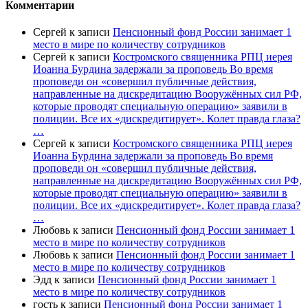
Комментарии
Сергей
к записи
Пенсионный фонд России занимает 1
место в мире по количеству сотрудников
Сергей
к записи
Костромского священника РПЦ иерея
Иоанна Бурдина задержали за проповедь Во время
проповеди он «совершил публичные действия,
направленные на дискредитацию Вооружённых сил РФ,
которые проводят специальную операцию» заявили в
полиции. Все их «дискредитирует». Колет правда глаза?
…
Сергей
к записи
Костромского священника РПЦ иерея
Иоанна Бурдина задержали за проповедь Во время
проповеди он «совершил публичные действия,
направленные на дискредитацию Вооружённых сил РФ,
которые проводят специальную операцию» заявили в
полиции. Все их «дискредитирует». Колет правда глаза?
…
Любовь
к записи
Пенсионный фонд России занимает 1
место в мире по количеству сотрудников
Любовь
к записи
Пенсионный фонд России занимает 1
место в мире по количеству сотрудников
Эдд
к записи
Пенсионный фонд России занимает 1
место в мире по количеству сотрудников
гость
к записи
Пенсионный фонд России занимает 1