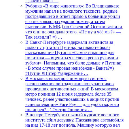
=) #Михалков …
Рубрика «В мире животных»: Во Владикавказе
мужчина напал на пожилого таксиста, родные
пострадавшего в ответ прямо в больнице убили
его несколько раз ударив ножом, а затем
выстрелив. В МВД по Северной Осетии заявили,
что они не ожидали этого. «Не ну а чёё мы?» —
Так заявили? =) …
В Санкт-Петербурге задержали активиста за
плакат с цитатой Путина, на плакате было
высказывание Путина: «Самое страшное для
политика — вцепиться в свое кресло руками и
зубами». Напомним, что было дальше у Путина:
«В этом случае провал неизбежен» Ванга?=)
#Путин #Питер #задержание …
В московском метро с помощью системы
распознавания лиц задерживают участников
прошедших антивоенных акций В московском
метро полиция 12 июня задержала более 35
человек, ранее участвовавших в акциях против
«спецоперации» Face Pay — для удобства, кого
полицаев? =) #метро #полиция …
В центре Петербурга пьяный курсант военного
института сбил девушку. Пассажирка автомобиля
на вид 17-18 лет погибла. Машину которую вел