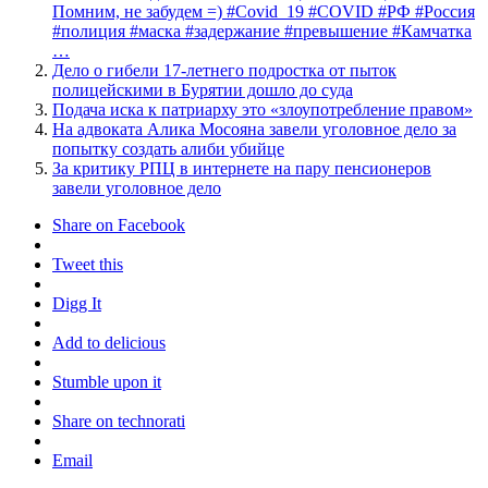
Помним, не забудем =) #Covid_19 #COVID #РФ #Россия
#полиция #маска #задержание #превышение #Камчатка
…
Дело о гибели 17-летнего подростка от пыток
полицейскими в Бурятии дошло до суда
Подача иска к патриарху это «злоупотребление правом»
На адвоката Алика Мосояна завели уголовное дело за
попытку создать алиби убийце
За критику РПЦ в интернете на пару пенсионеров
завели уголовное дело
Share on Facebook
Tweet this
Digg It
Add to delicious
Stumble upon it
Share on technorati
Email