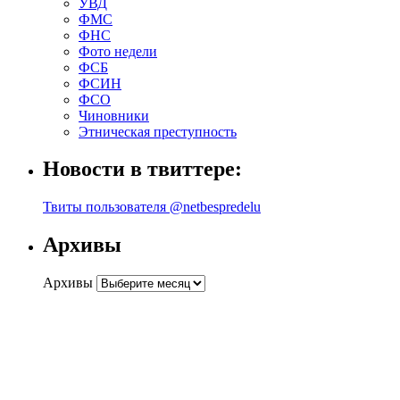
УВД
ФМС
ФНС
Фото недели
ФСБ
ФСИН
ФСО
Чиновники
Этническая преступность
Новости в твиттере:
Твиты пользователя @netbespredelu
Архивы
Архивы