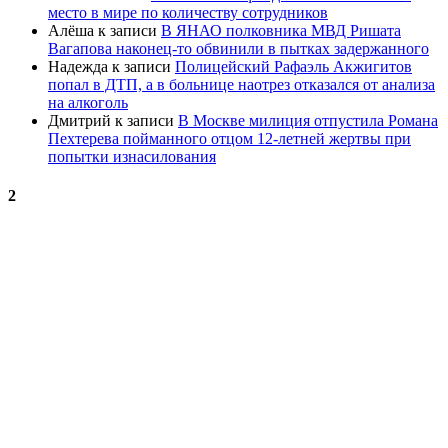
место в мире по количеству сотрудников
Алёша
к записи
В ЯНАО полковника МВД Ришата
Вагапова наконец-то обвинили в пытках задержанного
Надежда
к записи
Полицейский Рафаэль Акжигитов
попал в ДТП, а в больнице наотрез отказался от анализа
на алкоголь
Дмитрий
к записи
В Москве милиция отпустила Романа
Пехтерева пойманного отцом 12-летней жертвы при
попытки изнасилования
2