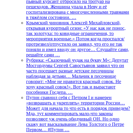
пьяный курсант отбросило на тротуар на
пешеходов. Женщина упала в Неву и её
госпитализирована с многочисленными травмами
в тяжёлом состоянии. …
Крымский чиновник Алексей Михайловский,
открывая курортный сезон: «У нас как не понос,
так золотуха: то ковидные ограничения, то
мероприятия военные.» Потом когда проспался/
протрезвел/отпустило он заявил, что его не так
поняли и имел ввиду он другое… Слушайте сами,
решайте сами …
Рубрика: «Сказочный чудак на букву М»: Депутат
Мосгордумы Сергей Савостьянов заявил что он
часто посещает разные детские песочницы
наблюдая за детьми… Мальчик в песочнице
говорит: «Мне не нравится красный совок. Не
хочу красный совок!». Вот так и вырастают
пособники Госдепа. …
Путин сравнил себя с Петром I и намерен
«возвращать и укреплять» территории России…
Может для начала то что есть в порядок приведем?
Мда, тут комментировать мало-что законы
позволяют уж очень обидчивый ОН. Но одно
скажу вот высказывание Лева Толстого о Петре
Первом… #Путин …