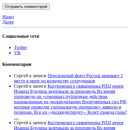
Назад
Далее
Социальные сети
Twitter
VK
Комментарии
Сергей
к записи
Пенсионный фонд России занимает 1
место в мире по количеству сотрудников
Сергей
к записи
Костромского священника РПЦ иерея
Иоанна Бурдина задержали за проповедь Во время
проповеди он «совершил публичные действия,
направленные на дискредитацию Вооружённых сил РФ,
которые проводят специальную операцию» заявили в
полиции. Все их «дискредитирует». Колет правда глаза?
…
Сергей
к записи
Костромского священника РПЦ иерея
Иоанна Бурдина задержали за проповедь Во время