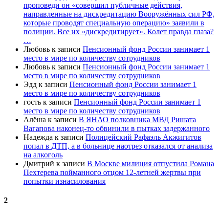
проповеди он «совершил публичные действия,
направленные на дискредитацию Вооружённых сил РФ,
которые проводят специальную операцию» заявили в
полиции. Все их «дискредитирует». Колет правда глаза?
…
Любовь
к записи
Пенсионный фонд России занимает 1
место в мире по количеству сотрудников
Любовь
к записи
Пенсионный фонд России занимает 1
место в мире по количеству сотрудников
Эдд
к записи
Пенсионный фонд России занимает 1
место в мире по количеству сотрудников
гость
к записи
Пенсионный фонд России занимает 1
место в мире по количеству сотрудников
Алёша
к записи
В ЯНАО полковника МВД Ришата
Вагапова наконец-то обвинили в пытках задержанного
Надежда
к записи
Полицейский Рафаэль Акжигитов
попал в ДТП, а в больнице наотрез отказался от анализа
на алкоголь
Дмитрий
к записи
В Москве милиция отпустила Романа
Пехтерева пойманного отцом 12-летней жертвы при
попытки изнасилования
2