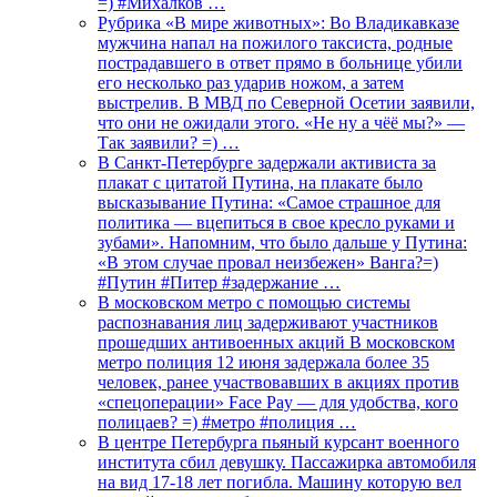
=) #Михалков …
Рубрика «В мире животных»: Во Владикавказе
мужчина напал на пожилого таксиста, родные
пострадавшего в ответ прямо в больнице убили
его несколько раз ударив ножом, а затем
выстрелив. В МВД по Северной Осетии заявили,
что они не ожидали этого. «Не ну а чёё мы?» —
Так заявили? =) …
В Санкт-Петербурге задержали активиста за
плакат с цитатой Путина, на плакате было
высказывание Путина: «Самое страшное для
политика — вцепиться в свое кресло руками и
зубами». Напомним, что было дальше у Путина:
«В этом случае провал неизбежен» Ванга?=)
#Путин #Питер #задержание …
В московском метро с помощью системы
распознавания лиц задерживают участников
прошедших антивоенных акций В московском
метро полиция 12 июня задержала более 35
человек, ранее участвовавших в акциях против
«спецоперации» Face Pay — для удобства, кого
полицаев? =) #метро #полиция …
В центре Петербурга пьяный курсант военного
института сбил девушку. Пассажирка автомобиля
на вид 17-18 лет погибла. Машину которую вел