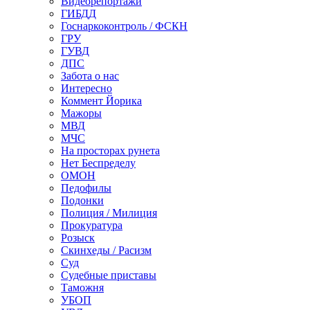
Видеорепортажи
ГИБДД
Госнаркоконтроль / ФСКН
ГРУ
ГУВД
ДПС
Забота о нас
Интересно
Коммент Йорика
Мажоры
МВД
МЧС
На просторах рунета
Нет Беспределу
ОМОН
Педофилы
Подонки
Полиция / Милиция
Прокуратура
Розыск
Скинхеды / Расизм
Суд
Судебные приставы
Таможня
УБОП