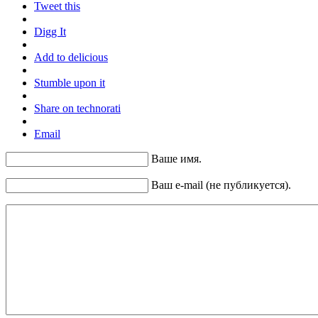
Tweet this
Digg It
Add to delicious
Stumble upon it
Share on technorati
Email
Ваше имя.
Ваш e-mail (не публикуется).