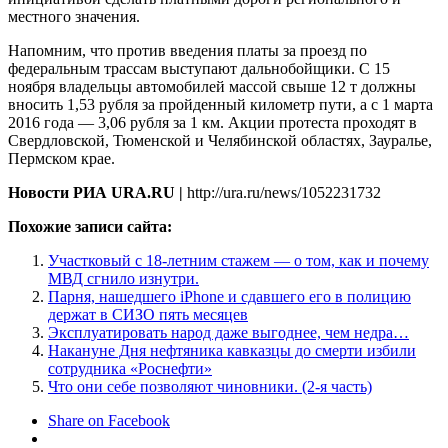
местного значения.
Напомним, что против введения платы за проезд по
федеральным трассам выступают дальнобойщики. С 15
ноября владельцы автомобилей массой свыше 12 т должны
вносить 1,53 рубля за пройденный километр пути, а с 1 марта
2016 года — 3,06 рубля за 1 км. Акции протеста проходят в
Свердловской, Тюменской и Челябинской областях, Зауралье,
Пермском крае.
Новости РИА URA.RU |
http://ura.ru/news/1052231732
Похожие записи сайта:
Участковый с 18-летним стажем — о том, как и почему
МВД сгнило изнутри.
Парня, нашедшего iPhone и сдавшего его в полицию
держат в СИЗО пять месяцев
Эксплуатировать народ даже выгоднее, чем недра…
Накануне Дня нефтяника кавказцы до смерти избили
сотрудника «Роснефти»
Что они себе позволяют чиновники. (2-я часть)
Share on Facebook