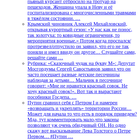
пьяный курсант отбросило на тротуар на
пешеходов. Женщина упала в Неву и её
госпитализирована с многочисленными травмами
в тяжёлом состоянии. …
Крымский чиновник Алексей Михайловский,
открывая курортный сезон: «У нас как не понос,
так золотуха: то ковидные ограничения, то
мероприятия военные.» Потом когда проспался/
протрезвел/отпустило он заявил, что его не так
поняли и имел ввиду он другое… Слушайте сами,
решайте сами …
Рубрика: «Сказочный чудак на букву М»: Депутат
Мосгордумы Сергей Савостьянов заявил что он
часто посещает разные детские песочницы
наблюдая за детьми… Мальчик в песочнице
говорит: «Мне не нравится красный совок. Не
хочу красный совок!». Вот так и вырастают
пособники Госдепа. …
Путин сравнил себя с Петром I и намерен
«возвращать и укреплять» территории России…
Может для начала то что есть в порядок приведем?
Мда, тут комментировать мало-что законы
позволяют уж очень обидчивый ОН. Но одно
скажу вот высказывание Лева Толстого о Петре
Первом… #Путин …