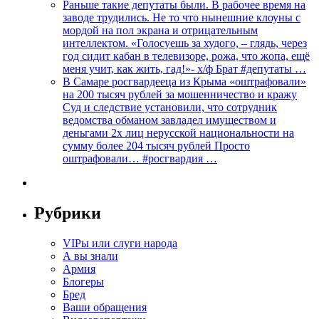
Раньше такие депутаты были. В рабочее время на
заводе трудились. Не то что нынешние клоуны с
мордой на пол экрана и отрицательным
интеллектом. «Голосуешь за худого, – глядь, через
год сидит кабан в телевизоре, рожа, что жопа, ещё
меня учит, как жить, гад!»- х/ф Брат #депутаты …
В Самаре росгвардееца из Крыма «оштрафовали»
на 200 тысяч рублей за мошенничество и кражу
Суд и следствие установили, что сотрудник
ведомства обманом завладел имуществом и
деньгами 2х лиц нерусской национальности на
сумму более 204 тысяч рублей Просто
оштрафовали… #росгвардия …
Рубрики
VIPы или слуги народа
А вы знали
Армия
Блогеры
Бред
Ваши обращения