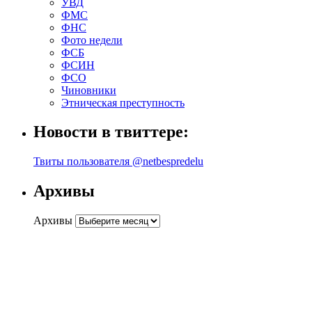
УВД
ФМС
ФНС
Фото недели
ФСБ
ФСИН
ФСО
Чиновники
Этническая преступность
Новости в твиттере:
Твиты пользователя @netbespredelu
Архивы
Архивы