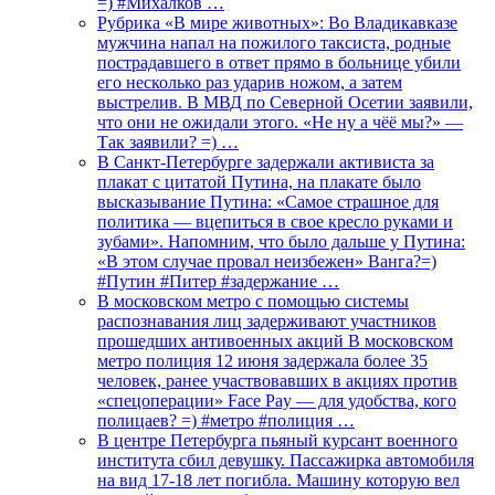
=) #Михалков …
Рубрика «В мире животных»: Во Владикавказе
мужчина напал на пожилого таксиста, родные
пострадавшего в ответ прямо в больнице убили
его несколько раз ударив ножом, а затем
выстрелив. В МВД по Северной Осетии заявили,
что они не ожидали этого. «Не ну а чёё мы?» —
Так заявили? =) …
В Санкт-Петербурге задержали активиста за
плакат с цитатой Путина, на плакате было
высказывание Путина: «Самое страшное для
политика — вцепиться в свое кресло руками и
зубами». Напомним, что было дальше у Путина:
«В этом случае провал неизбежен» Ванга?=)
#Путин #Питер #задержание …
В московском метро с помощью системы
распознавания лиц задерживают участников
прошедших антивоенных акций В московском
метро полиция 12 июня задержала более 35
человек, ранее участвовавших в акциях против
«спецоперации» Face Pay — для удобства, кого
полицаев? =) #метро #полиция …
В центре Петербурга пьяный курсант военного
института сбил девушку. Пассажирка автомобиля
на вид 17-18 лет погибла. Машину которую вел