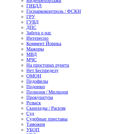
Видеорепортажи
ГИБДД
Госнаркоконтроль / ФСКН
ГРУ
ГУВД
ДПС
Забота о нас
Интересно
Коммент Йорика
Мажоры
МВД
МЧС
На просторах рунета
Нет Беспределу
ОМОН
Педофилы
Подонки
Полиция / Милиция
Прокуратура
Розыск
Скинхеды / Расизм
Суд
Судебные приставы
Таможня
УБОП