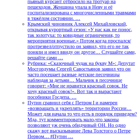
пьяный курсант отбросило на тротуар на
пешеходов. Женщина упала в Неву и её
госпитализирована с многочисленными травмами
в тяжёлом состоянии. …
Крымский чиновник Алексей Михайловский,
открывая курортный сезон: «У нас как не понос,
так золотуха: то ковидные ограничения, то
мероприятия военные.» Потом когда проспался/
протрезвел/отпустило он заявил, что его не так
поняли и имел ввиду он другое… Слушайте сами,
решайте сами …
Рубрика: «Сказочный чудак на букву М»: Депутат
Мосгордумы Сергей Савостьянов заявил что он
часто посещает разные детские песочницы
наблюдая за детьми… Мальчик в песочнице
говорит: «Мне не нравится красный совок. Не
хочу красный совок!». Вот так и вырастают
пособники Госдепа. …
Путин сравнил себя с Петром I и намерен
«возвращать и укреплять» территории России…
Может для начала то что есть в порядок приведем?
Мда, тут комментировать мало-что законы
позволяют уж очень обидчивый ОН. Но одно
скажу вот высказывание Лева Толстого о Петре
Первом… #Путин …