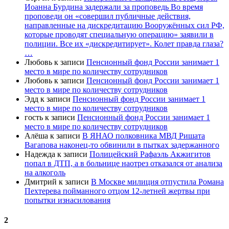
Иоанна Бурдина задержали за проповедь Во время
проповеди он «совершил публичные действия,
направленные на дискредитацию Вооружённых сил РФ,
которые проводят специальную операцию» заявили в
полиции. Все их «дискредитирует». Колет правда глаза?
…
Любовь
к записи
Пенсионный фонд России занимает 1
место в мире по количеству сотрудников
Любовь
к записи
Пенсионный фонд России занимает 1
место в мире по количеству сотрудников
Эдд
к записи
Пенсионный фонд России занимает 1
место в мире по количеству сотрудников
гость
к записи
Пенсионный фонд России занимает 1
место в мире по количеству сотрудников
Алёша
к записи
В ЯНАО полковника МВД Ришата
Вагапова наконец-то обвинили в пытках задержанного
Надежда
к записи
Полицейский Рафаэль Акжигитов
попал в ДТП, а в больнице наотрез отказался от анализа
на алкоголь
Дмитрий
к записи
В Москве милиция отпустила Романа
Пехтерева пойманного отцом 12-летней жертвы при
попытки изнасилования
2