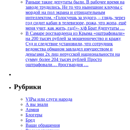
Раньше такие депутаты были. В рабочее время на
заводе трудились. Не то что нынешние клоуны с
мордой на пол экрана и отрицательным
интеллектом. «Голосуешь за худого, – глядь, через
год сидит кабан в телевизоре, рожа, что жопа, ещё
меня учит, как жить, гад!»- х/ф Брат #депутаты …
В Самаре росгвардееца из Крыма «оштрафовали»
на 200 тысяч рублей за мошенничество и кражу
Суд и следствие установили, что сотрудник
ведомства обманом завладел имуществом и
деньгами 2х лиц нерусской национальности на
сумму более 204 тысяч рублей Просто
оштрафовали… #росгвардия …
Рубрики
VIPы или слуги народа
А вы знали
Армия
Блогеры
Бред
Ваши обращения