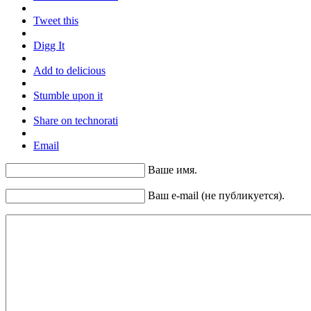
Tweet this
Digg It
Add to delicious
Stumble upon it
Share on technorati
Email
Ваше имя.
Ваш e-mail (не публикуется).