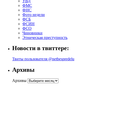
УВД
ФМС
ФНС
Фото недели
ФСБ
ФСИН
ФСО
Чиновники
Этническая преступность
Новости в твиттере:
Твиты пользователя @netbespredelu
Архивы
Архивы